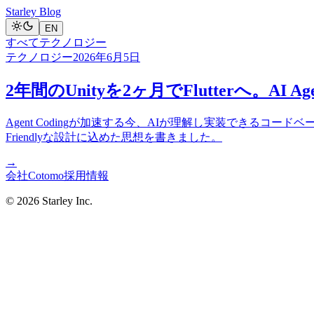
Starley Blog
EN
すべて
テクノロジー
テクノロジー
2026年6月5日
2年間のUnityを2ヶ月でFlutterへ。A
Agent Codingが加速する今、AIが理解し実装できるコードベ
Friendlyな設計に込めた思想を書きました。
→
会社
Cotomo
採用情報
© 2026 Starley Inc.